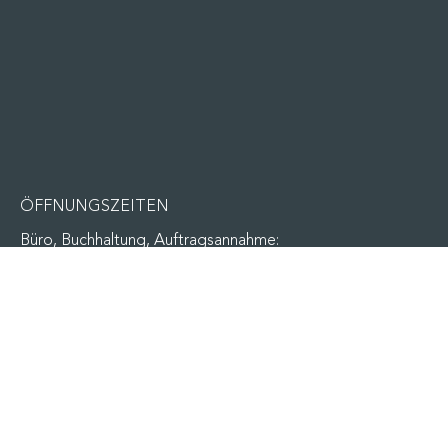
ÖFFNUNGSZEITEN
Büro, Buchhaltung, Auftragsannahme:
Montag bis Donnerstag 7.30 - 17.00 Uhr
Freitag von 7.30 - 13.00 Uhr
Bäderausstellung, Shop:
Montag bis Freitag 09.30 - 13.00 Uhr
Montag bis Donnerstag 14.00 - 17.00 Uhr
Samstags- und Abendtermine sind gemäß Ihrem
Kundenwunsch nach vorheriger Vereinbarung jederzeit
möglich.