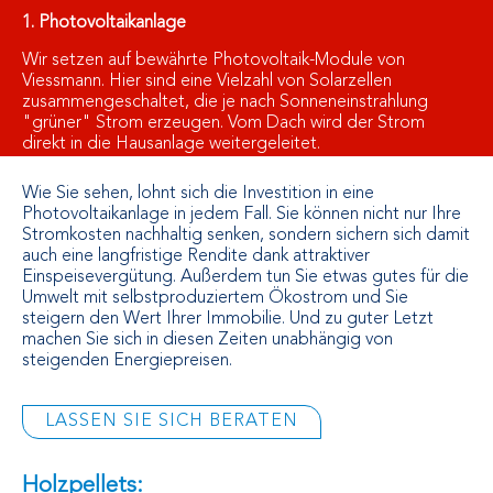
1. Photovoltaikanlage
Wir setzen auf bewährte Photovoltaik-Module von
Viessmann. Hier sind eine Vielzahl von Solarzellen
zusammengeschaltet, die je nach Sonneneinstrahlung
"grüner" Strom erzeugen. Vom Dach wird der Strom
direkt in die Hausanlage weitergeleitet.
Wie Sie sehen, lohnt sich die Investition in eine
Photovoltaikanlage in jedem Fall. Sie können nicht nur Ihre
Stromkosten nachhaltig senken, sondern sichern sich damit
auch eine langfristige Rendite dank attraktiver
Einspeisevergütung. Außerdem tun Sie etwas gutes für die
Umwelt mit selbstproduziertem Ökostrom und Sie
steigern den Wert Ihrer Immobilie. Und zu guter Letzt
machen Sie sich in diesen Zeiten unabhängig von
steigenden Energiepreisen.
LASSEN SIE SICH BERATEN
Holzpellets: